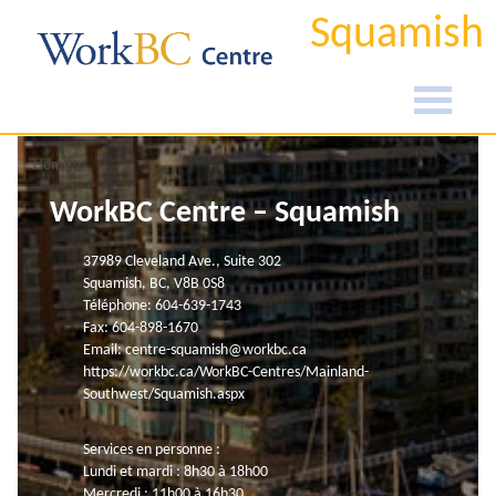
Squamish
Home
WorkBC Centre – Squamish
37989 Cleveland Ave., Suite 302
Squamish, BC, V8B 0S8
Téléphone: 604-639-1743
Fax: 604-898-1670
Email:
centre-squamish@workbc.ca
https://workbc.ca/WorkBC-Centres/Mainland-
Southwest/Squamish.aspx
Services en personne :
Lundi et mardi : 8h30 à 18h00
Mercredi : 11h00 à 16h30